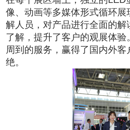
像、动画等多媒体形式循环展
解人员，对产品进行全面的解
了解，提升了客户的观展体验
周到的服务，赢得了国内外客
绝。