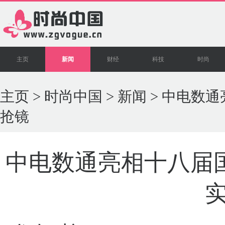
主页
新闻
财经
科技
时尚
主页
>
时尚中国
>
新闻
> 中电数
抢镜
中电数通亮相十八届