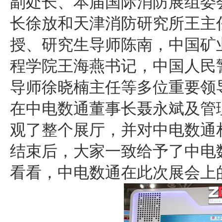
副处长、本届国际消防展组委
长徐放和天津消防研究所王主
授、研究生导师陈南，中国矿
程学院王海燕书记，中国人民
导师徐晓楠主任等多位重要领
在中电数通董事长聂永斌及管
观了整个展厅，并对中电数通
结束后，大家一致给予了中电
看看，中电数通在此次展会上