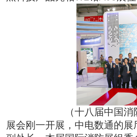
（十八届中国消
展会刚一开展，中电数通的展