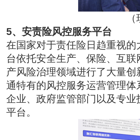
（
5、安责险风控服务平台
在国家对于责任险日趋重视的
台依托安全生产、保险、互联
产风险治理领域进行了大量创
通特有的风控服务运营管理体
企业、政府监管部门以及专业
平台。