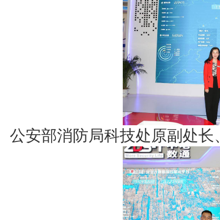
公安部消防局科技处原副处长