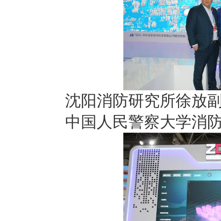
沈阳消防研究所徐放
中国人民警察大学消