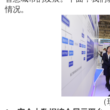
情况。
（